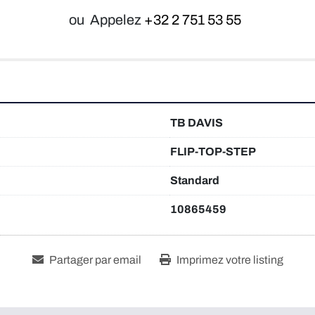
ou
Appelez
+32 2 751 53 55
TB DAVIS
FLIP-TOP-STEP
Standard
10865459
Partager par email
Imprimez votre listing