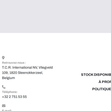
Retrouvez-nous :
T.C.R. International NV, Vliegveld 
109, 1820 Steenokkerzeel, 
STOCK DISPONI
Belgium
À PRO
POLITIQUE
Téléphone:
+32 2 751 53 55
E-mail: